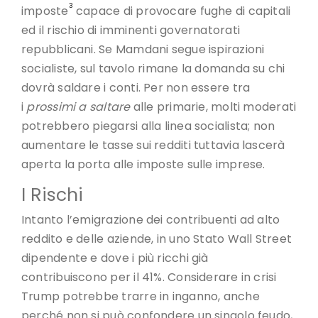
3
imposte
capace di provocare fughe di capitali
ed il rischio di imminenti governatorati
repubblicani. Se Mamdani segue ispirazioni
socialiste, sul tavolo rimane la domanda su chi
dovrà saldare i conti. Per non essere tra
i
prossimi a saltare
alle primarie, molti moderati
potrebbero piegarsi alla linea socialista; non
aumentare le tasse sui redditi tuttavia lascerà
aperta la porta alle imposte sulle imprese.
I Rischi
Intanto l’emigrazione dei contribuenti ad alto
reddito e delle aziende, in uno Stato Wall Street
dipendente e dove i più ricchi già
contribuiscono per il 41%. Considerare in crisi
Trump potrebbe trarre in inganno, anche
perché non si può confondere un singolo feudo,