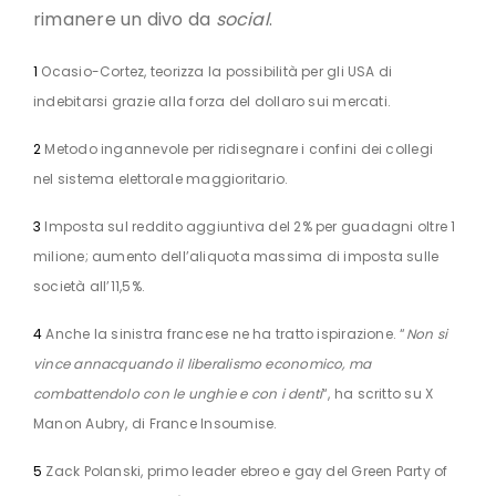
rimanere un divo da
social
.
1
Ocasio-Cortez, teorizza la possibilità per gli USA di
indebitarsi grazie alla forza del dollaro sui mercati.
2
Metodo ingannevole per ridisegnare i confini dei collegi
nel sistema elettorale maggioritario.
3
Imposta sul reddito aggiuntiva del 2% per guadagni oltre 1
milione; aumento dell’aliquota massima di imposta sulle
società all’11,5%.
4
Anche la sinistra francese ne ha tratto ispirazione. “
Non si
vince annacquando il liberalismo economico, ma
combattendolo con le unghie e con i denti
“, ha scritto su X
Manon Aubry, di France Insoumise.
5
Zack Polanski, primo leader ebreo e gay del Green Party of