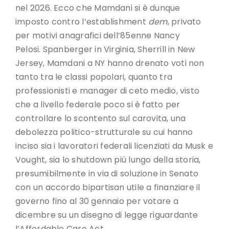
nel 2026. Ecco che Mamdani si è dunque
imposto contro l’establishment
dem
, privato
per motivi anagrafici dell’85enne Nancy
Pelosi. Spanberger in Virginia, Sherrill in New
Jersey, Mamdani a NY hanno drenato voti non
tanto tra le classi popolari, quanto tra
professionisti e manager di ceto medio, visto
che a livello federale poco si è fatto per
controllare lo scontento sul carovita, una
debolezza politico-strutturale su cui hanno
inciso sia i lavoratori federali licenziati da Musk e
Vought, sia lo shutdown più lungo della storia,
presumibilmente in via di soluzione in Senato
con un accordo bipartisan utile a finanziare il
governo fino al 30 gennaio per votare a
dicembre su un disegno di legge riguardante
l’Affordable Care Act.