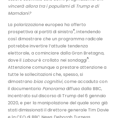
vincerà allora tra i populismi di Trump e di
Mamdani?
La polarizzazione europea ha offerto
4
prospettiva ai partiti di sinistra
, intendendo
così dimostrare che un programma radicale
potrebbe invertire l’attuale tendenza
elettorale, a cominciare dalla Gran Bretagna,
5
dove il
Labour
è crollato nei sondaggi
.
Attenzione comunque a prestare attenzione a
tutte le sollecitazioni che, spesso, si
dimostrano
bias cognitivi,
come accaduto con
il documentario
Panorama
diffuso dalla BBC,
incentrato sul discorso di Trump del 6 gennaio
2020, e per la manipolazione del quale sono già
stati dimissionati il direttore generale Tim Davie
e la CEO di BBC News Deborah Turness.