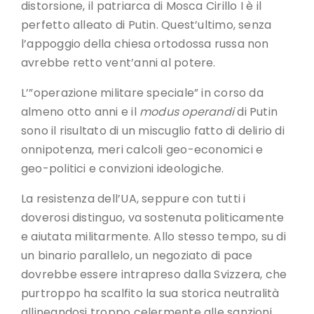
distorsione, il patriarca di Mosca Cirillo I è il
perfetto alleato di Putin. Quest’ultimo, senza
l’appoggio della chiesa ortodossa russa non
avrebbe retto vent’anni al potere.
L’”operazione militare speciale” in corso da
almeno otto anni e il
modus operandi
di Putin
sono il risultato di un miscuglio fatto di delirio di
onnipotenza, meri calcoli geo-economici e
geo-politici e convizioni ideologiche.
La resistenza dell’UA, seppure con tutti i
doverosi distinguo, va sostenuta politicamente
e aiutata militarmente. Allo stesso tempo, su di
un binario parallelo, un negoziato di pace
dovrebbe essere intrapreso dalla Svizzera, che
purtroppo ha scalfito la sua storica neutralità
allineandosi troppo celermente alle sanzioni