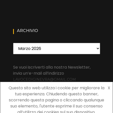
ARCHIVIO
Archivio
Se vuoi iscriverti alla nostra Newsletter,
invia un’e-mail all’indirizzo
LAVOCEDIGINEVRA@GMAIL.COM
Questo sito web utilizza i cookie per migliorare la
X
tua esperienza. Chiudendo questo banner,
scorrendo questa pagina o cliccando qualunque
suo elemento, l'utente esprime il suo consenso
Copyright 2021 La Voce di Ginevra | All rights reserved La Voce
all’utilizzo dei cookies sul suo dispositivo.