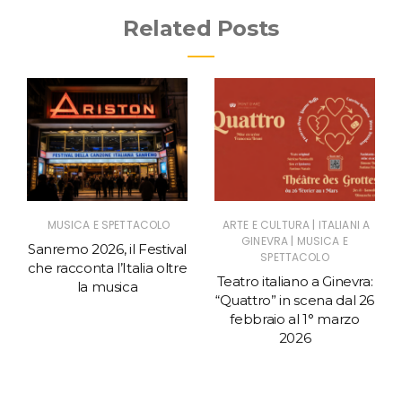
Related Posts
|
MUSICA E SPETTACOLO
ARTE E CULTURA
ITALIANI A
|
GINEVRA
MUSICA E
Sanremo 2026, il Festival
SPETTACOLO
che racconta l’Italia oltre
Teatro italiano a Ginevra:
la musica
“Quattro” in scena dal 26
febbraio al 1° marzo
2026