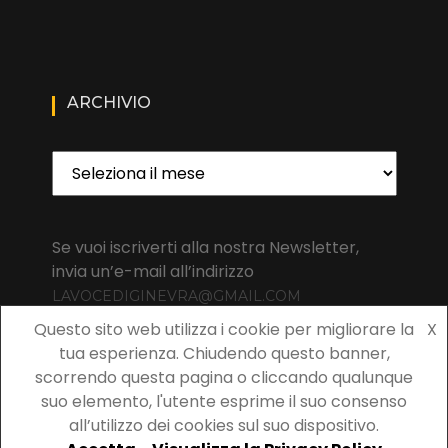
ARCHIVIO
Archivio
Se vuoi iscriverti alla nostra Newsletter,
invia un’e-mail all’indirizzo
LAVOCEDIGINEVRA@GMAIL.COM
Questo sito web utilizza i cookie per migliorare la
X
tua esperienza. Chiudendo questo banner,
scorrendo questa pagina o cliccando qualunque
suo elemento, l'utente esprime il suo consenso
Copyright 2021 La Voce di Ginevra | All rights reserved La Voce
all’utilizzo dei cookies sul suo dispositivo.
di Ginevra | Wishful Blog di
Wishfulthemes