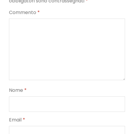
obbligatori sono contrassegnati
*
Commento
*
Nome
*
Email
*