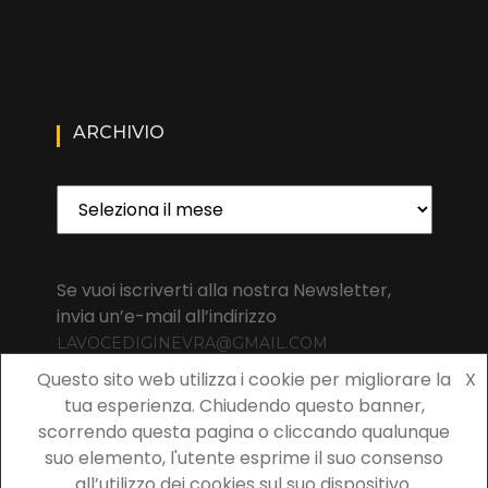
ARCHIVIO
Archivio
Se vuoi iscriverti alla nostra Newsletter,
invia un’e-mail all’indirizzo
LAVOCEDIGINEVRA@GMAIL.COM
Questo sito web utilizza i cookie per migliorare la
X
tua esperienza. Chiudendo questo banner,
scorrendo questa pagina o cliccando qualunque
suo elemento, l'utente esprime il suo consenso
Copyright 2021 La Voce di Ginevra | All rights reserved La Voce
all’utilizzo dei cookies sul suo dispositivo.