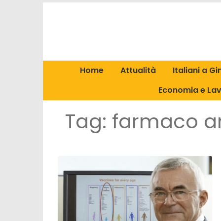
Home
Attualità
Italiani a G
Economia e La
Tag:
farmaco an