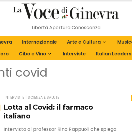
Libertà Apertura Conoscenza
inevra
Internazionale
Arte e Cultura
Music
voro
Cibo e Vino
Interviste
Italian Leaders
La Fabrique de Dante
L’angolo dei lettori
ti covid
|
INTERVISTE
SCIENZA E SALUTE
Lotta al Covid: il farmaco
italiano
Intervista al professor Rino Rappuoli che spiega