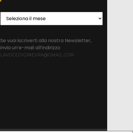
Archivio
Se vuoi iscriverti alla nostra Newsletter,
invia un’e-mail all’indirizzo
LAVOCEDIGINEVRA@GMAIL.COM