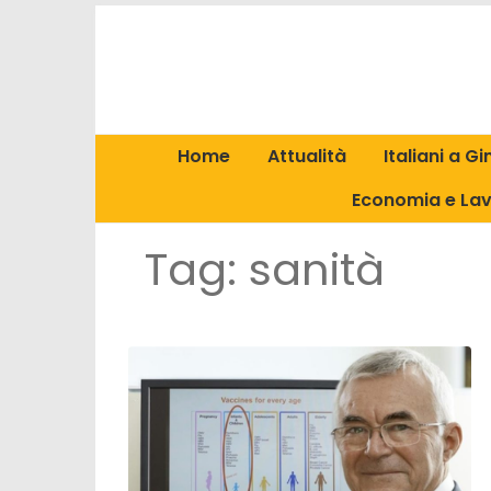
Home
Attualità
Italiani a G
Economia e La
Tag:
sanità