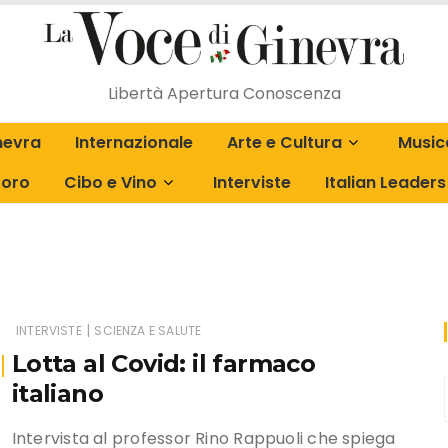
Libertà Apertura Conoscenza
inevra
Internazionale
Arte e Cultura
Music
voro
Cibo e Vino
Interviste
Italian Leaders
La Fabrique de Dante
L’angolo dei lettori
|
INTERVISTE
SCIENZA E SALUTE
Lotta al Covid: il farmaco
italiano
Intervista al professor Rino Rappuoli che spiega