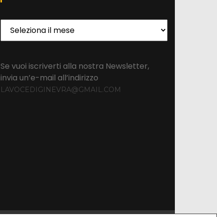
Archivio
Se vuoi iscriverti alla nostra Newsletter,
invia un’e-mail all’indirizzo
LAVOCEDIGINEVRA@GMAIL.COM