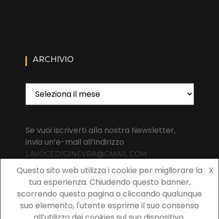
ARCHIVIO
Archivio
Se vuoi iscriverti alla nostra Newsletter,
invia un’e-mail all’indirizzo
LAVOCEDIGINEVRA@GMAIL.COM
Questo sito web utilizza i cookie per migliorare la
X
tua esperienza. Chiudendo questo banner,
scorrendo questa pagina o cliccando qualunque
suo elemento, l'utente esprime il suo consenso
Copyright 2021 La Voce di Ginevra | All rights reserved La Voce
all’utilizzo dei cookies sul suo dispositivo.