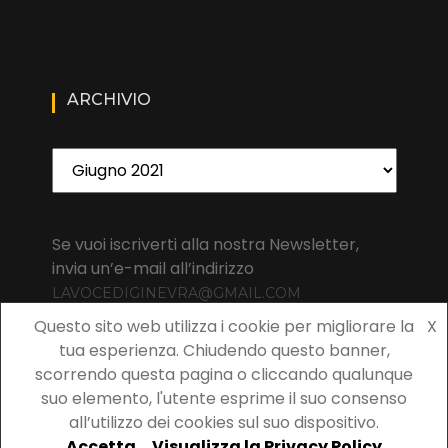
ARCHIVIO
Archivio
Se vuoi iscriverti alla nostra Newsletter,
invia un’e-mail all’indirizzo
LAVOCEDIGINEVRA@GMAIL.COM
Questo sito web utilizza i cookie per migliorare la
X
tua esperienza. Chiudendo questo banner,
scorrendo questa pagina o cliccando qualunque
suo elemento, l'utente esprime il suo consenso
Copyright 2021 La Voce di Ginevra | All rights reserved La Voce
all’utilizzo dei cookies sul suo dispositivo.
di Ginevra | Wishful Blog di
Wishfulthemes
Accetta
Visualizza la Privacy Policy